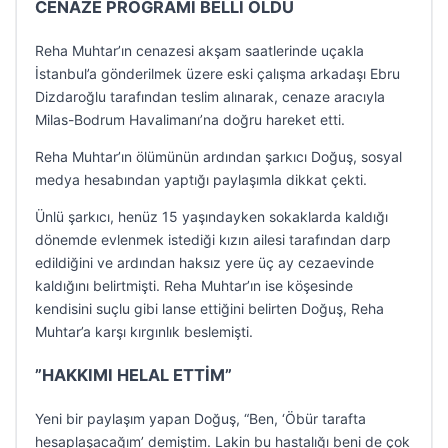
CENAZE PROGRAMI BELLİ OLDU
Reha Muhtar’ın cenazesi akşam saatlerinde uçakla
İstanbul’a gönderilmek üzere eski çalışma arkadaşı Ebru
Dizdaroğlu tarafından teslim alınarak, cenaze aracıyla
Milas-Bodrum Havalimanı’na doğru hareket etti.
Reha Muhtar’ın ölümünün ardından şarkıcı Doğuş, sosyal
medya hesabından yaptığı paylaşımla dikkat çekti.
Ünlü şarkıcı, henüz 15 yaşındayken sokaklarda kaldığı
dönemde evlenmek istediği kızın ailesi tarafından darp
edildiğini ve ardından haksız yere üç ay cezaevinde
kaldığını belirtmişti. Reha Muhtar’ın ise köşesinde
kendisini suçlu gibi lanse ettiğini belirten Doğuş, Reha
Muhtar’a karşı kırgınlık beslemişti.
”HAKKIMI HELAL ETTİM”
Yeni bir paylaşım yapan Doğuş, “Ben, ‘Öbür tarafta
hesaplaşacağım’ demiştim. Lakin bu hastalığı beni de çok