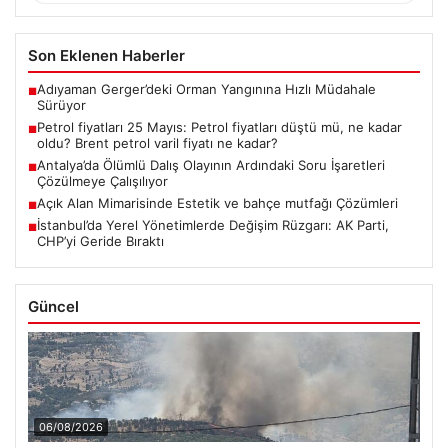
Son Eklenen Haberler
Adıyaman Gerger’deki Orman Yangınına Hızlı Müdahale
■
Sürüyor
Petrol fiyatları 25 Mayıs: Petrol fiyatları düştü mü, ne kadar
■
oldu? Brent petrol varil fiyatı ne kadar?
Antalya’da Ölümlü Dalış Olayının Ardındaki Soru İşaretleri
■
Çözülmeye Çalışılıyor
Açık Alan Mimarisinde Estetik ve bahçe mutfağı Çözümleri
■
İstanbul’da Yerel Yönetimlerde Değişim Rüzgarı: AK Parti,
■
CHP’yi Geride Bıraktı
Güncel
06/08/2026