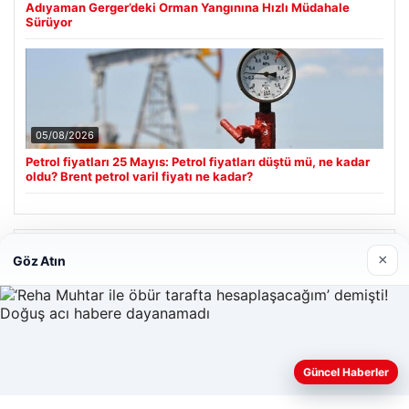
Adıyaman Gerger’deki Orman Yangınına Hızlı Müdahale
Sürüyor
05/08/2026
Petrol fiyatları 25 Mayıs: Petrol fiyatları düştü mü, ne kadar
oldu? Brent petrol varil fiyatı ne kadar?
Son Eklenen Firmalar
×
Göz Atın
Cengiz Sigorta
23/06/2026
Web sitemizi nasıl kullandığınızı daha iyi anlayabilmek,
Güncel Haberler
deneyiminizi kişiselleştirmek ve geliştirmek amacıyla çerezler