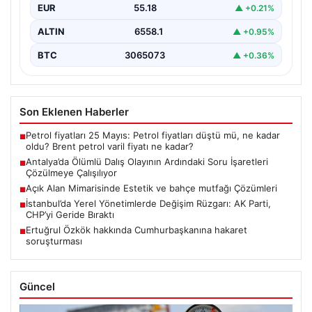
EUR
55.18
▲ +0.21%
ALTIN
6558.1
▲ +0.95%
BTC
3065073
▲ +0.36%
Son Eklenen Haberler
Petrol fiyatları 25 Mayıs: Petrol fiyatları düştü mü, ne kadar
■
oldu? Brent petrol varil fiyatı ne kadar?
Antalya’da Ölümlü Dalış Olayının Ardındaki Soru İşaretleri
■
Çözülmeye Çalışılıyor
Açık Alan Mimarisinde Estetik ve bahçe mutfağı Çözümleri
■
İstanbul’da Yerel Yönetimlerde Değişim Rüzgarı: AK Parti,
■
CHP’yi Geride Bıraktı
Ertuğrul Özkök hakkında Cumhurbaşkanına hakaret
■
soruşturması
Güncel