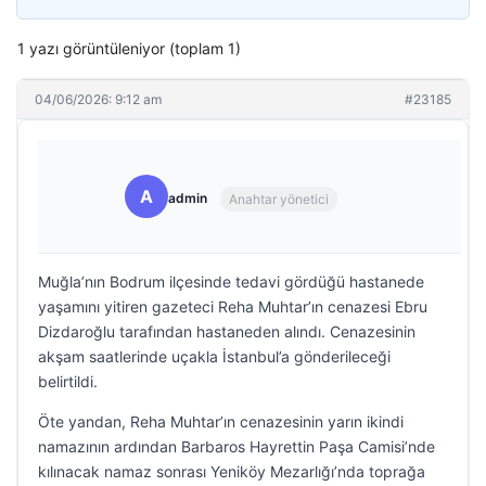
1 yazı görüntüleniyor (toplam 1)
04/06/2026: 9:12 am
#23185
A
admin
Anahtar yönetici
Muğla’nın Bodrum ilçesinde tedavi gördüğü hastanede
yaşamını yitiren gazeteci Reha Muhtar’ın cenazesi Ebru
Dizdaroğlu tarafından hastaneden alındı. Cenazesinin
akşam saatlerinde uçakla İstanbul’a gönderileceği
belirtildi.
Öte yandan, Reha Muhtar’ın cenazesinin yarın ikindi
namazının ardından Barbaros Hayrettin Paşa Camisi’nde
kılınacak namaz sonrası Yeniköy Mezarlığı’nda toprağa