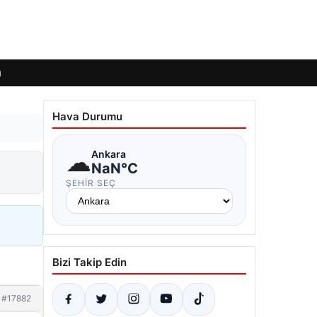
ı
Hava Durumu
☁
Ankara
NaN°C
ŞEHIR SEÇ
Bizi Takip Edin
#17882