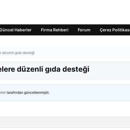
Güncel Haberler
Firma Rehberi
Forum
Çerez Politikas
e düzenli gıda desteği
elere düzenli gıda desteği
min
tarafından güncellenmiştir.