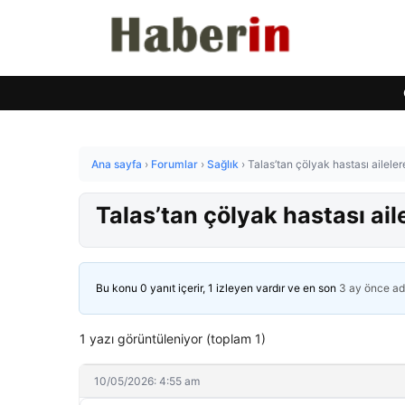
Ana sayfa
›
Forumlar
›
Sağlık
›
Talas’tan çölyak hastası aileler
Talas’tan çölyak hastası ail
Bu konu 0 yanıt içerir, 1 izleyen vardır ve en son
3 ay önce
ad
1 yazı görüntüleniyor (toplam 1)
10/05/2026: 4:55 am