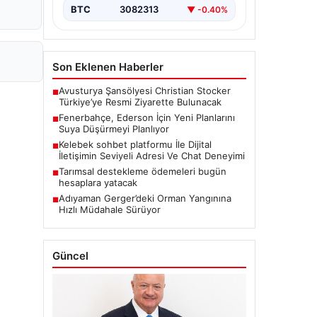
BTC
3082313
▼ -0.40%
Son Eklenen Haberler
Avusturya Şansölyesi Christian Stocker
■
Türkiye’ye Resmi Ziyarette Bulunacak
Fenerbahçe, Ederson İçin Yeni Planlarını
■
Suya Düşürmeyi Planlıyor
Kelebek sohbet platformu İle Dijital
■
İletişimin Seviyeli Adresi Ve Chat Deneyimi
Tarımsal destekleme ödemeleri bugün
■
hesaplara yatacak
Adıyaman Gerger’deki Orman Yangınına
■
Hızlı Müdahale Sürüyor
Güncel