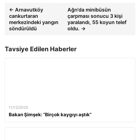
← Arnavutköy
Ağrı'da minibüsün
cankurtaran
çarpması sonucu 3 kişi
merkezindeki yangın
yaralandı, 55 koyun telef
söndürüldü
oldu. →
Tavsiye Edilen Haberler
11/12/2025
Bakan Şimşek: “Birçok kaygıyı aştık”