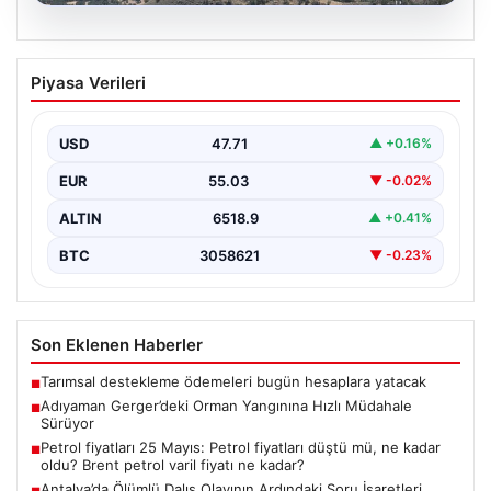
06.08.2026
Adıyaman Gerger’deki Orman Yangınına
Piyasa Verileri
Hızlı Müdahale Sürüyor
Adıyaman’ın Gerger ilçesinde ormanlık alanda çıkan
yangına müdahale çalışmaları büyük bir titizlikle devam
USD
47.71
▲ +0.16%
ediyor.…
EUR
55.03
▼ -0.02%
ALTIN
6518.9
▲ +0.41%
BTC
3058621
▼ -0.23%
Son Eklenen Haberler
Tarımsal destekleme ödemeleri bugün hesaplara yatacak
■
Adıyaman Gerger’deki Orman Yangınına Hızlı Müdahale
■
Sürüyor
Petrol fiyatları 25 Mayıs: Petrol fiyatları düştü mü, ne kadar
■
oldu? Brent petrol varil fiyatı ne kadar?
Antalya’da Ölümlü Dalış Olayının Ardındaki Soru İşaretleri
■