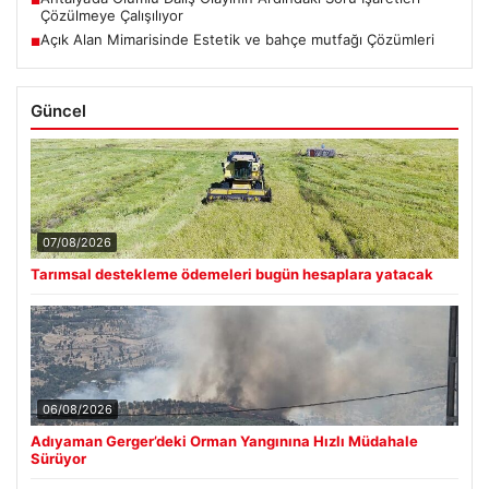
Çözülmeye Çalışılıyor
Açık Alan Mimarisinde Estetik ve bahçe mutfağı Çözümleri
■
Güncel
07/08/2026
Tarımsal destekleme ödemeleri bugün hesaplara yatacak
06/08/2026
Adıyaman Gerger’deki Orman Yangınına Hızlı Müdahale
Sürüyor