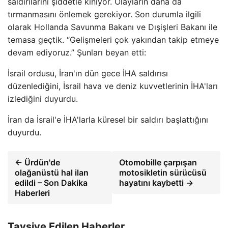
saldırılarını şiddetle kınıyor. Olayların daha da
tırmanmasını önlemek gerekiyor. Son durumla ilgili
olarak Hollanda Savunma Bakanı ve Dışişleri Bakanı ile
temasa geçtik. “Gelişmeleri çok yakından takip etmeye
devam ediyoruz.” Şunları beyan etti:
İsrail ordusu, İran'ın dün gece İHA saldırısı
düzenlediğini, İsrail hava ve deniz kuvvetlerinin İHA'ları
izlediğini duyurdu.
İran da İsrail'e İHA'larla küresel bir saldırı başlattığını
duyurdu.
← Ürdün'de
Otomobille çarpışan
olağanüstü hal ilan
motosikletin sürücüsü
edildi – Son Dakika
hayatını kaybetti →
Haberleri
Tavsiye Edilen Haberler