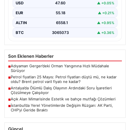
USD
47.60
▲ +0.05%
{“title”: “Petrol fiyatları 25 Mayıs: Güncel petrol fiyatları
ve gelişmeler”, “content”: “ Küresel enerji…
EUR
55.18
▲ +0.21%
ALTIN
6558.1
▲ +0.95%
BTC
3065073
▲ +0.36%
Son Eklenen Haberler
Adıyaman Gerger’deki Orman Yangınına Hızlı Müdahale
■
Sürüyor
Petrol fiyatları 25 Mayıs: Petrol fiyatları düştü mü, ne kadar
■
oldu? Brent petrol varil fiyatı ne kadar?
Antalya’da Ölümlü Dalış Olayının Ardındaki Soru İşaretleri
■
Çözülmeye Çalışılıyor
Açık Alan Mimarisinde Estetik ve bahçe mutfağı Çözümleri
■
İstanbul’da Yerel Yönetimlerde Değişim Rüzgarı: AK Parti,
■
CHP’yi Geride Bıraktı
Güncel