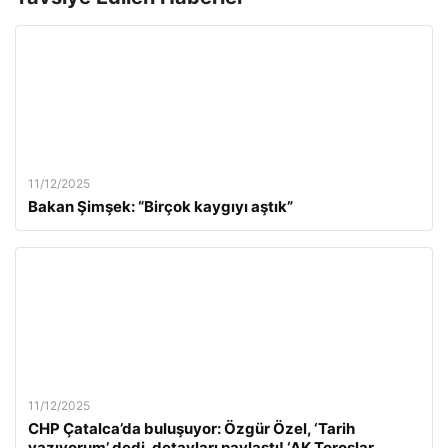
11/12/2025
Bakan Şimşek: “Birçok kaygıyı aştık”
11/12/2025
CHP Çatalca’da buluşuyor: Özgür Özel, ‘Tarih
yazıyorum’ dedi, detayları paylaştı! ‘AK Toroslar