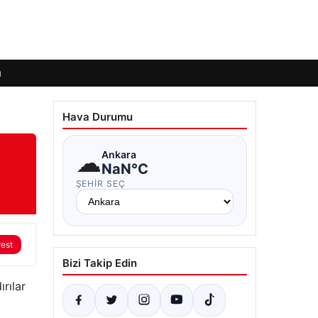
ı
Hava Durumu
☁
Ankara
NaN°C
ŞEHIR SEÇ
rest
Bizi Takip Edin
rılar