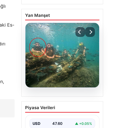
ğlı
Yan Manşet
aki Es-
ırı
n,
05.08.2026
Antalya’da Ölümlü Dalış
Piyasa Verileri
Olayının Ardındaki Soru
İşaretleri Çözülmeye
Çalışılıyor
USD
47.60
▲ +0.05%