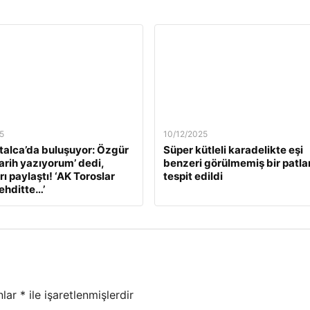
5
10/12/2025
alca’da buluşuyor: Özgür
Süper kütleli karadelikte eşi
Tarih yazıyorum’ dedi,
benzeri görülmemiş bir patl
ı paylaştı! ‘AK Toroslar
tespit edildi
tehditte…’
nlar
*
ile işaretlenmişlerdir