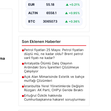
Antalya’da geçtiğimiz yıl yaşanan
EUR
55.18
▲ +0.21%
ve ölümle sonuçlanan tüplü dalış
olayı, dalış sektöründe ciddi
ALTIN
6558.1
▲ +0.95%
soru…
BTC
3065073
▲ +0.36%
Son Eklenen Haberler
Petrol fiyatları 25 Mayıs: Petrol fiyatları
■
düştü mü, ne kadar oldu? Brent petrol
varil fiyatı ne kadar?
ama
Antalya’da Ölümlü Dalış Olayının
■
Ardındaki Soru İşaretleri Çözülmeye
Çalışılıyor
Açık Alan Mimarisinde Estetik ve bahçe
■
mutfağı Çözümleri
İstanbul’da Yerel Yönetimlerde Değişim
■
Rüzgarı: AK Parti, CHP’yi Geride Bıraktı
Ertuğrul Özkök hakkında
■
Cumhurbaşkanına hakaret soruşturması