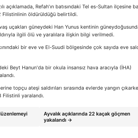
ı açıklamada, Refah'ın batısındaki Tel es-Sultan ilçesine ba
ilistinlinin öldürüldüğü belirtildi.
 savaş uçakları güneydeki Han Yunus kentinin güneydoğusund
rıyla ilgili ölü ve yaralılara ilişkin bilgi verilmedi.
nındaki bir eve ve El-Suudi bölgesinde çok sayıda eve sald
ndeki Beyt Hanun'da bir okula insansız hava aracıyla (İHA)
alandı.
rine topçu ateşi saldırıları sırasında evlerde yangın çıkarke
Filistinli yaralandı.
e düzenlemeyi
Ayvalık açıklarında 22 kaçak göçmen
yakalandı →