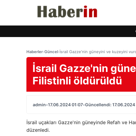
Haberler
›
Güncel
›
İsrail Gazze'nin güneyini ve kuzeyini vurd
İsrail Gazze'nin güne
Filistinli öldürüldü
admin
•
17.06.2024 01:07
•
Güncellendi: 17.06.2024
İsrail uçakları Gazze'nin güneyinde Refah ve H
düzenledi.