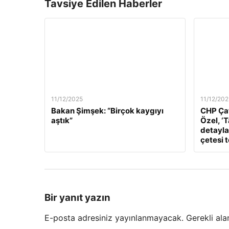
Tavsiye Edilen Haberler
11/12/2025
11/12/202
Bakan Şimşek: “Birçok kaygıyı
CHP Çat
aştık”
Özel, ‘
detaylar
çetesi 
Bir yanıt yazın
E-posta adresiniz yayınlanmayacak.
Gerekli ala