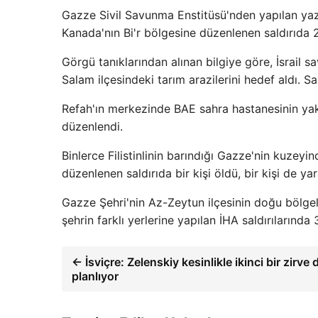
Gazze Sivil Savunma Enstitüsü'nden yapılan yazıl
Kanada'nın Bi'r bölgesine düzenlenen saldırıda 2 F
Görgü tanıklarından alınan bilgiye göre, İsrail
Salam ilçesindeki tarım arazilerini hedef aldı. Saldı
Refah'ın merkezinde BAE sahra hastanesinin yakı
düzenlendi.
Binlerce Filistinlinin barındığı Gazze'nin kuzeyi
düzenlenen saldırıda bir kişi öldü, bir kişi de yar
Gazze Şehri'nin Az-Zeytun ilçesinin doğu bölgele
şehrin farklı yerlerine yapılan İHA saldırılarında 3 
← İsviçre: Zelenskiy kesinlikle ikinci bir zirv
planlıyor