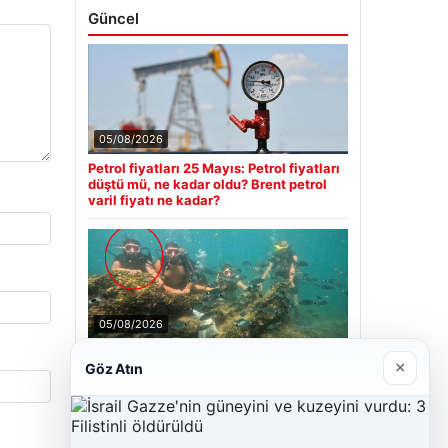
Güncel
05/08/2026
Petrol fiyatları 25 Mayıs: Petrol fiyatları
düştü mü, ne kadar oldu? Brent petrol
varil fiyatı ne kadar?
05/08/2026
Antalya’da Ölümlü Dalış Olayının
×
Göz Atın
Ardındaki Soru İşaretleri Çözülmeye
Çalışılıyor