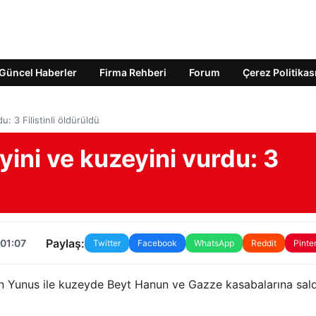
Güncel Haberler
Firma Rehberi
Forum
Çerez Politikas
u: 3 Filistinli öldürüldü
yini ve kuzeyini vurdu: 3
Paylaş:
 01:07
Twitter
Facebook
WhatsApp
Reddit
Pinte
an Yunus ile kuzeyde Beyt Hanun ve Gazze kasabalarına saldı