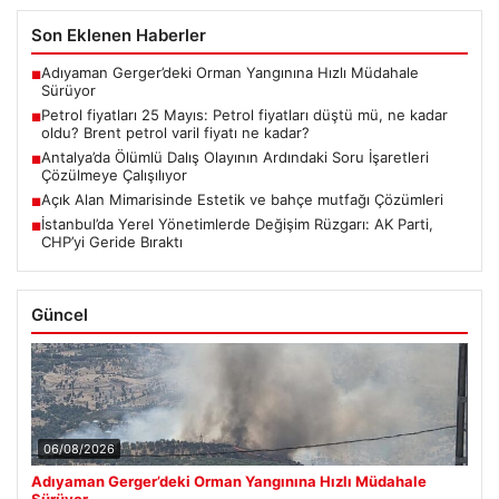
Son Eklenen Haberler
Adıyaman Gerger’deki Orman Yangınına Hızlı Müdahale
■
Sürüyor
Petrol fiyatları 25 Mayıs: Petrol fiyatları düştü mü, ne kadar
■
oldu? Brent petrol varil fiyatı ne kadar?
Antalya’da Ölümlü Dalış Olayının Ardındaki Soru İşaretleri
■
Çözülmeye Çalışılıyor
Açık Alan Mimarisinde Estetik ve bahçe mutfağı Çözümleri
■
İstanbul’da Yerel Yönetimlerde Değişim Rüzgarı: AK Parti,
■
CHP’yi Geride Bıraktı
Güncel
06/08/2026
Adıyaman Gerger’deki Orman Yangınına Hızlı Müdahale