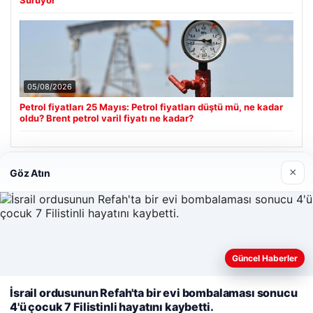
Sürüyor
05/08/2026
Petrol fiyatları 25 Mayıs: Petrol fiyatları düştü mü, ne kadar
oldu? Brent petrol varil fiyatı ne kadar?
×
Göz Atın
Son Eklenen Firmalar
Güncel Haberler
Web sitemizi nasıl kullandığınızı daha iyi anlayabilmek,
deneyiminizi kişiselleştirmek ve geliştirmek amacıyla çerezler
İsrail ordusunun Refah'ta bir evi bombalaması sonucu
kullanıyoruz.
Çerez Politikamız
4'ü çocuk 7 Filistinli hayatını kaybetti.