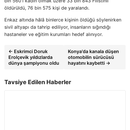
bin 560'ı kadın olmak üzere 33 bin 843 Filistinli
öldürüldü, 76 bin 575 kişi de yaralandı.
Enkaz altında hâlâ binlerce kişinin öldüğü söylenirken
sivil altyapı da tahrip ediliyor, insanların sığındığı
hastaneler ve eğitim kurumları hedef alınıyor.
← Eskrimci Doruk
Konya'da kanala düşen
Erolçevik yıldızlarda
otomobilin sürücüsü
dünya şampiyonu oldu
hayatını kaybetti →
Tavsiye Edilen Haberler