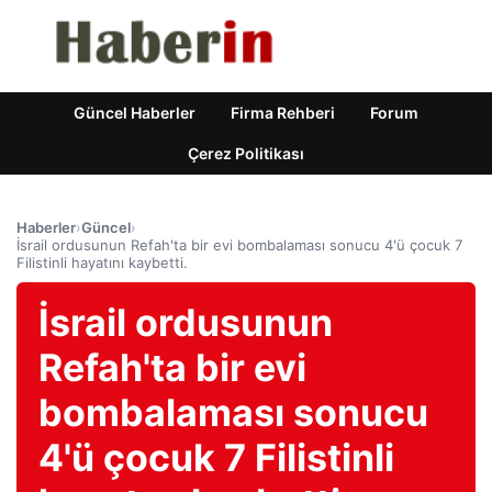
Güncel Haberler
Firma Rehberi
Forum
Çerez Politikası
Haberler
›
Güncel
›
İsrail ordusunun Refah'ta bir evi bombalaması sonucu 4'ü çocuk 7
Filistinli hayatını kaybetti.
İsrail ordusunun
Refah'ta bir evi
bombalaması sonucu
4'ü çocuk 7 Filistinli