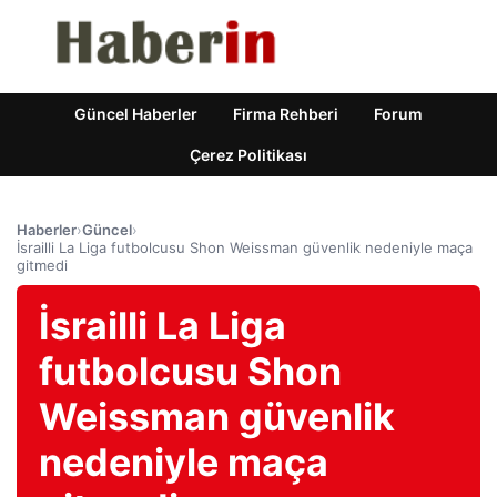
Güncel Haberler
Firma Rehberi
Forum
Çerez Politikası
Haberler
›
Güncel
›
İsrailli La Liga futbolcusu Shon Weissman güvenlik nedeniyle maça
gitmedi
İsrailli La Liga
futbolcusu Shon
Weissman güvenlik
nedeniyle maça