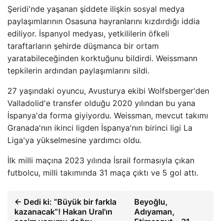
Şeridi'nde yaşanan şiddete ilişkin sosyal medya
paylaşımlarının Osasuna hayranlarını kızdırdığı iddia
ediliyor. İspanyol medyası, yetkililerin öfkeli
taraftarların şehirde düşmanca bir ortam
yaratabileceğinden korktuğunu bildirdi. Weissmann
tepkilerin ardından paylaşımlarını sildi.
27 yaşındaki oyuncu, Avusturya ekibi Wolfsberger'den
Valladolid'e transfer olduğu 2020 yılından bu yana
İspanya'da forma giyiyordu. Weissman, mevcut takımı
Granada'nın ikinci ligden İspanya'nın birinci ligi La
Liga'ya yükselmesine yardımcı oldu.
İlk milli maçına 2023 yılında İsrail formasıyla çıkan
futbolcu, milli takımında 31 maça çıktı ve 5 gol attı.
← Dedi ki: “Büyük bir farkla
Beyoğlu,
kazanacak”! Hakan Ural'ın
Adıyaman,