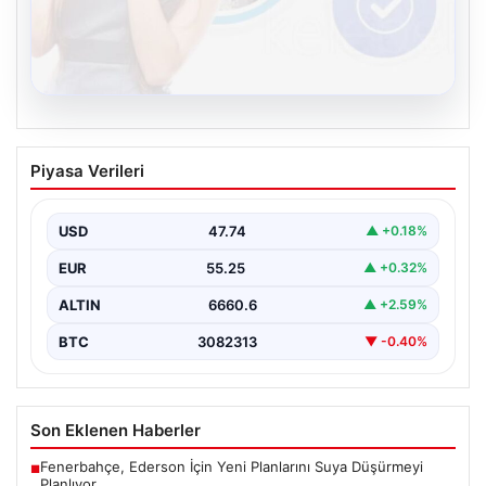
08.08.2026
Kelebek sohbet platformu İle Dijital
Piyasa Verileri
İletişimin Seviyeli Adresi Ve Chat
Deneyimi
USD
47.74
▲ +0.18%
İnternet dünyasında kullanıcıların güvenli bir şekilde
bağlantı oluşturması kritik bir önem ifade etmektedir.
EUR
55.25
▲ +0.32%
Günümüzde…
ALTIN
6660.6
▲ +2.59%
BTC
3082313
▼ -0.40%
Son Eklenen Haberler
Fenerbahçe, Ederson İçin Yeni Planlarını Suya Düşürmeyi
■
Planlıyor