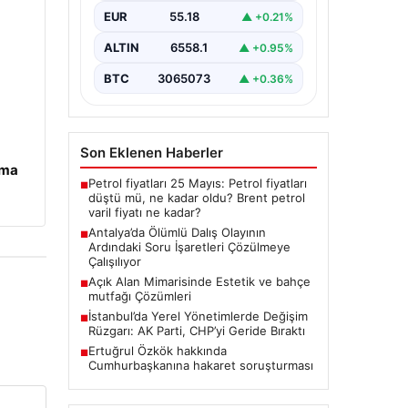
Antalya’da geçtiğimiz yıl yaşanan
EUR
55.18
▲ +0.21%
ve ölümle sonuçlanan tüplü dalış
olayı, dalış sektöründe ciddi
ALTIN
6558.1
▲ +0.95%
soru…
BTC
3065073
▲ +0.36%
Son Eklenen Haberler
ama
Petrol fiyatları 25 Mayıs: Petrol fiyatları
■
düştü mü, ne kadar oldu? Brent petrol
varil fiyatı ne kadar?
Antalya’da Ölümlü Dalış Olayının
■
Ardındaki Soru İşaretleri Çözülmeye
Çalışılıyor
Açık Alan Mimarisinde Estetik ve bahçe
■
mutfağı Çözümleri
İstanbul’da Yerel Yönetimlerde Değişim
■
Rüzgarı: AK Parti, CHP’yi Geride Bıraktı
Ertuğrul Özkök hakkında
■
Cumhurbaşkanına hakaret soruşturması