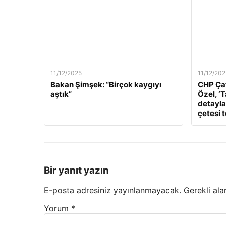
11/12/2025
11/12/202
Bakan Şimşek: “Birçok kaygıyı
CHP Çat
aştık”
Özel, ‘
detaylar
çetesi 
Bir yanıt yazın
E-posta adresiniz yayınlanmayacak.
Gerekli ala
Yorum
*