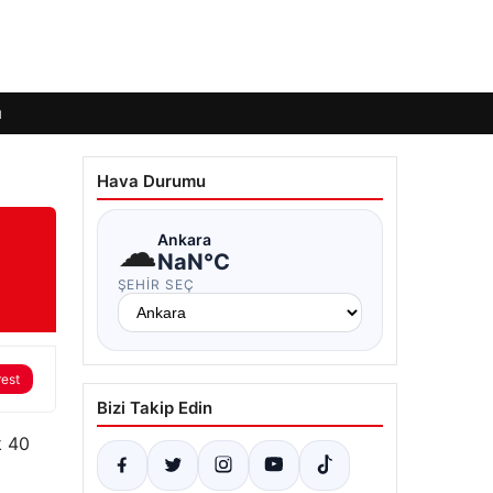
ı
Hava Durumu
☁
Ankara
NaN°C
ŞEHIR SEÇ
rest
Bizi Takip Edin
k 40