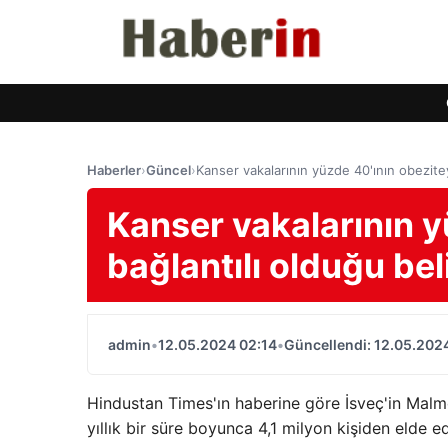
Haberler
›
Güncel
›
Kanser vakalarının yüzde 40'ının obezitey
Kanser vakalarının y
bağlantılı olduğu bel
admin
•
12.05.2024 02:14
•
Güncellendi: 12.05.202
Hindustan Times'ın haberine göre İsveç'in Malmö
yıllık bir süre boyunca 4,1 milyon kişiden elde edi