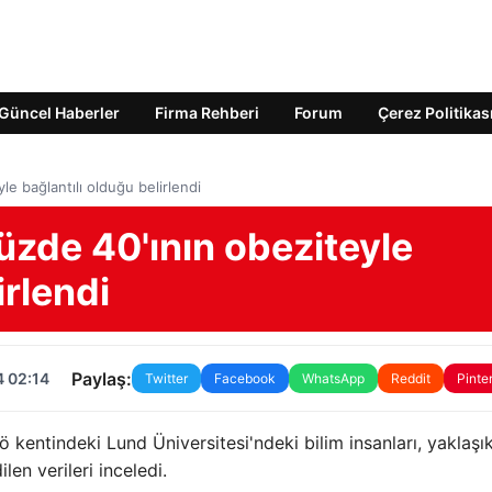
Güncel Haberler
Firma Rehberi
Forum
Çerez Politikas
le bağlantılı olduğu belirlendi
üzde 40'ının obeziteyle
irlendi
Paylaş:
4 02:14
Twitter
Facebook
WhatsApp
Reddit
Pinte
 kentindeki Lund Üniversitesi'ndeki bilim insanları, yaklaşı
len verileri inceledi.