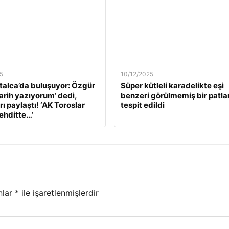
5
10/12/2025
alca’da buluşuyor: Özgür
Süper kütleli karadelikte eşi
Tarih yazıyorum’ dedi,
benzeri görülmemiş bir patl
ı paylaştı! ‘AK Toroslar
tespit edildi
tehditte…’
nlar
*
ile işaretlenmişlerdir