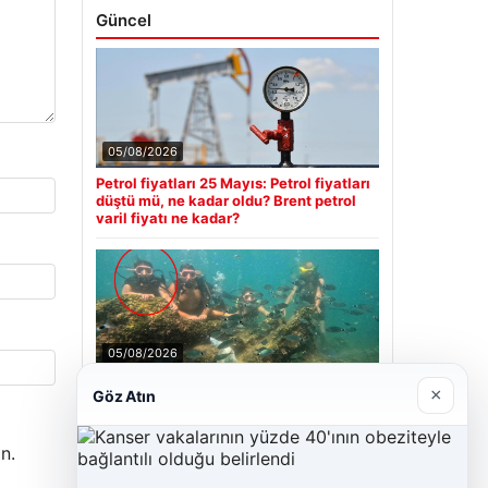
Güncel
05/08/2026
Petrol fiyatları 25 Mayıs: Petrol fiyatları
düştü mü, ne kadar oldu? Brent petrol
varil fiyatı ne kadar?
05/08/2026
Antalya’da Ölümlü Dalış Olayının
×
Göz Atın
Ardındaki Soru İşaretleri Çözülmeye
Çalışılıyor
n.