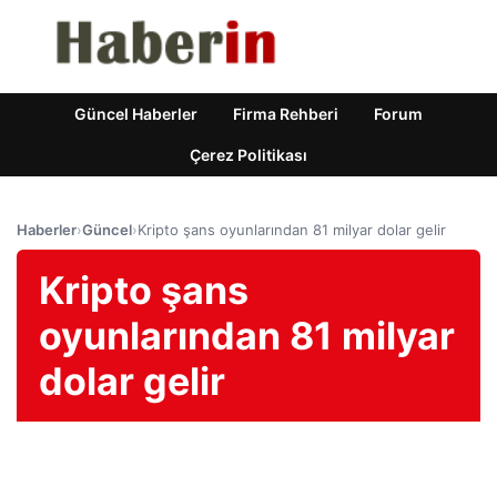
Güncel Haberler
Firma Rehberi
Forum
Çerez Politikası
Haberler
›
Güncel
›
Kripto şans oyunlarından 81 milyar dolar gelir
Kripto şans
oyunlarından 81 milyar
dolar gelir