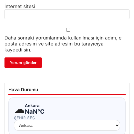
İnternet sitesi
Daha sonraki yorumlarımda kullanılması için adım, e-
posta adresim ve site adresim bu tarayıcıya
kaydedilsin.
Hava Durumu
☁
Ankara
NaN°C
ŞEHIR SEÇ