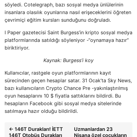
söyledi. Cotelegraph, bazı sosyal medya ünlülerinin
insanlara olasılık oyunlarına nasıl erişeceklerini öğreten
çevrimiçi eğitim kursları sunduğunu doğruladı.
I Paper gazetecisi Saint Burgess’in kripto sosyal medya
platformlarında satıldığı söyleniyor -“oynamaya hazır”
biriktiriyor.
Kaynak:
Burgess’i koy
Kullanıcılar, rastgele oyun platformlarının kayıt
sürecinden geçen hesaplar satar. 31 Ocak’ta Sky News,
bazı kullanıcıların Crypto Chance Pre -yakınlaştırılmış
oyun hesaplarını 10 $ fiyatla sattıklarını bildirdi. Bu
hesapların Facebook gibi sosyal medya sitelerinde
satılmaya hazır olduğu bildirildi.
← 146T Durakları! İETT
Uzmanlardan 23
146T Otobüs Durakları
Nisana özel çocukların