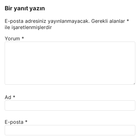
Bir yanıt yazın
E-posta adresiniz yayınlanmayacak.
Gerekli alanlar
*
ile işaretlenmişlerdir
Yorum
*
Ad
*
E-posta
*