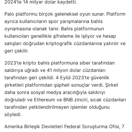
2024’te 14 milyar dolar kaydetti.
Palo platformu birçok geleneksel oyun sunar. Platform
ayrıca kullanıcıların spor yarışmalarına bahis
oynamasına olanak tanır. Bahis platformunun
kullanıcıları genellikle şifreleme ile işliyor ve hesap
satışları doğrudan kriptografik cüzdanlarına yatırılır ve
geri çekilir.
2023’te kripto bahis platformuna siber tarafından
saldırıya uğradı ve 41 milyon dolar cüzdanları
tarafından geri çekildi. 4 Eylül 2023’te güvenlik
şirketleri platformdan şüpheli sonuçlar verdi. Şirket
daha sonra sosyal medya aracılığıyla saldırıyı
doğruladı ve Ethereum ve BNB zinciri, sıcak cüzdanları
tarafından yetkilendirilmeyen işlemler olduğunu
söyledi.
Amerika Birleşik Devletleri Federal Soruşturma Ofisi, 7