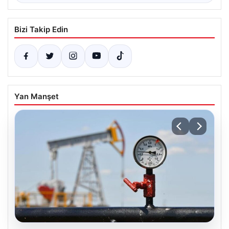
Bizi Takip Edin
Yan Manşet