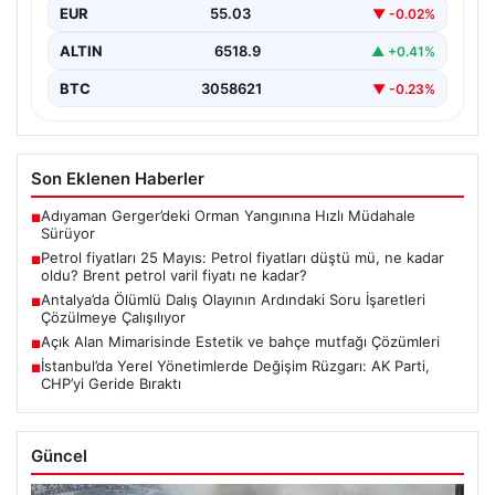
EUR
55.03
▼ -0.02%
ALTIN
6518.9
▲ +0.41%
BTC
3058621
▼ -0.23%
Son Eklenen Haberler
Adıyaman Gerger’deki Orman Yangınına Hızlı Müdahale
■
Sürüyor
Petrol fiyatları 25 Mayıs: Petrol fiyatları düştü mü, ne kadar
■
oldu? Brent petrol varil fiyatı ne kadar?
Antalya’da Ölümlü Dalış Olayının Ardındaki Soru İşaretleri
■
Çözülmeye Çalışılıyor
Açık Alan Mimarisinde Estetik ve bahçe mutfağı Çözümleri
■
İstanbul’da Yerel Yönetimlerde Değişim Rüzgarı: AK Parti,
■
CHP’yi Geride Bıraktı
Güncel