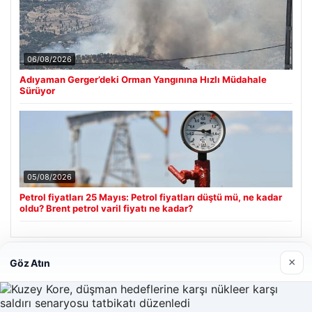
06/08/2026
Adıyaman Gerger’deki Orman Yangınına Hızlı Müdahale
Sürüyor
05/08/2026
Petrol fiyatları 25 Mayıs: Petrol fiyatları düştü mü, ne kadar
oldu? Brent petrol varil fiyatı ne kadar?
×
Göz Atın
Son Eklenen Firmalar