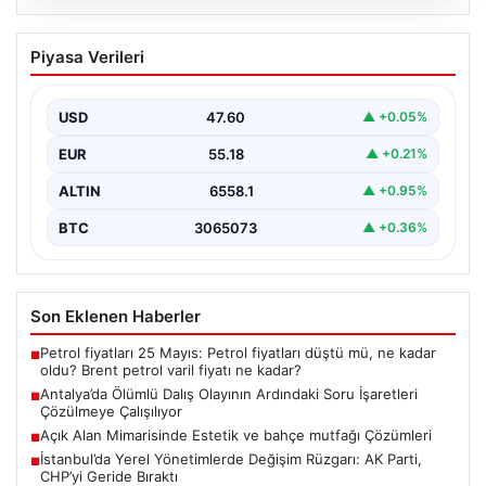
05.08.2026
Antalya’da Ölümlü Dalış Olayının
Piyasa Verileri
Ardındaki Soru İşaretleri Çözülmeye
Çalışılıyor
USD
47.60
▲ +0.05%
Antalya’da geçtiğimiz yıl yaşanan ve ölümle sonuçlanan
tüplü dalış olayı, dalış sektöründe ciddi soru…
EUR
55.18
▲ +0.21%
ALTIN
6558.1
▲ +0.95%
BTC
3065073
▲ +0.36%
Son Eklenen Haberler
Petrol fiyatları 25 Mayıs: Petrol fiyatları düştü mü, ne kadar
■
oldu? Brent petrol varil fiyatı ne kadar?
Antalya’da Ölümlü Dalış Olayının Ardındaki Soru İşaretleri
■
Çözülmeye Çalışılıyor
Açık Alan Mimarisinde Estetik ve bahçe mutfağı Çözümleri
■
İstanbul’da Yerel Yönetimlerde Değişim Rüzgarı: AK Parti,
■
CHP’yi Geride Bıraktı