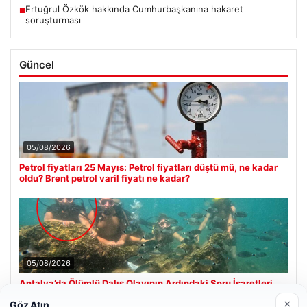
Ertuğrul Özkök hakkında Cumhurbaşkanına hakaret
■
soruşturması
Güncel
05/08/2026
Petrol fiyatları 25 Mayıs: Petrol fiyatları düştü mü, ne kadar
oldu? Brent petrol varil fiyatı ne kadar?
05/08/2026
Antalya’da Ölümlü Dalış Olayının Ardındaki Soru İşaretleri
Çözülmeye Çalışılıyor
×
Göz Atın