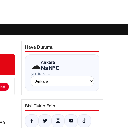
ı
Hava Durumu
☁
Ankara
NaN°C
ŞEHIR SEÇ
rest
Bizi Takip Edin
 ve