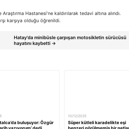
e Araştırma Hastanesi'ne kaldırılarak tedavi altına alındı.
rşı karşıya olduğu öğrenildi.
Hatay'da minibüsle çarpışan motosikletin sürücüsü
hayatını kaybetti →
5
10/12/2025
alca’da buluşuyor: Özgür
Süper kütleli karadelikte eşi
Tarih yazıyorum’ dedi,
benzeri görülmemiş bir patl