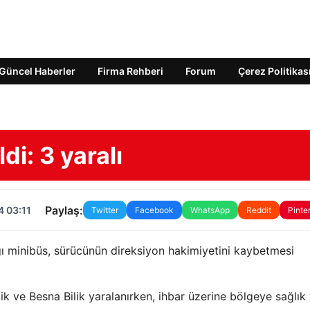
Güncel Haberler
Firma Rehberi
Forum
Çerez Politikas
di: 3 yaralı
Paylaş:
4 03:11
Twitter
Facebook
WhatsApp
Reddit
Pinte
dığı minibüs, sürücünün direksiyon hakimiyetini kaybetmesi
k ve Besna Bilik yaralanırken, ihbar üzerine bölgeye sağlık