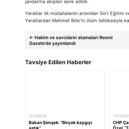
jandarma ekipleri sevk edildi.
Yaralılar ilk müdahalenin ardından Siirt Eğitim v
Yaralılardan Mehmet Bilik'in ölüm tehlikesiyle ka
← Hakim ve savcıların atamaları Resmi
Gazete'de yayımlandı
Tavsiye Edilen Haberler
11/12/2025
11/12/202
Bakan Şimşek: “Birçok kaygıyı
CHP Çat
aştık”
Özel, ‘