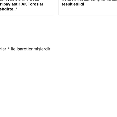
ı paylaştı! ‘AK Toroslar
tespit edildi
tehditte…’
nlar
*
ile işaretlenmişlerdir