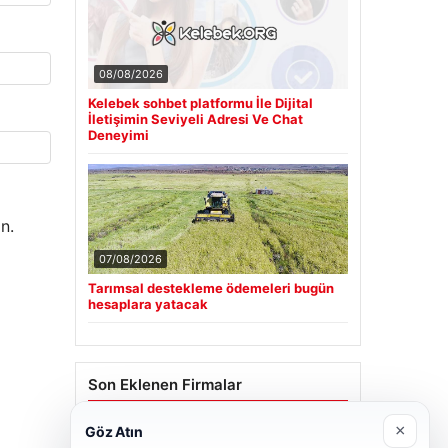
08/08/2026
Kelebek sohbet platformu İle Dijital
İletişimin Seviyeli Adresi Ve Chat
Deneyimi
n.
07/08/2026
Tarımsal destekleme ödemeleri bugün
hesaplara yatacak
Son Eklenen Firmalar
×
Cengiz Sigorta
Göz Atın