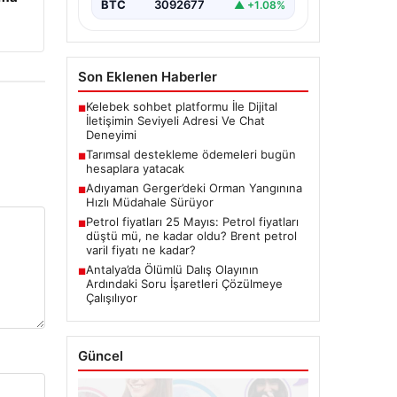
BTC
3092677
▲ +1.08%
Son Eklenen Haberler
Kelebek sohbet platformu İle Dijital
■
İletişimin Seviyeli Adresi Ve Chat
Deneyimi
Tarımsal destekleme ödemeleri bugün
■
hesaplara yatacak
Adıyaman Gerger’deki Orman Yangınına
■
Hızlı Müdahale Sürüyor
Petrol fiyatları 25 Mayıs: Petrol fiyatları
■
düştü mü, ne kadar oldu? Brent petrol
varil fiyatı ne kadar?
Antalya’da Ölümlü Dalış Olayının
■
Ardındaki Soru İşaretleri Çözülmeye
Çalışılıyor
Güncel