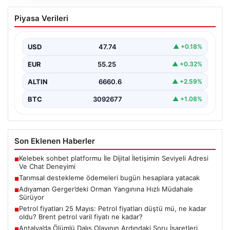
Tarımsal destekleme ödemeleri bugün
Piyasa Verileri
hesaplara yatacak
{ “title”: “Tarımsal Destekleme Ödemeleri Bugün
Çiftçilerin Hesaplarında”, “content”: “ Tarım ve Orman
USD
47.74
▲ +0.18%
Bakanlığı,…
EUR
55.25
▲ +0.32%
ALTIN
6660.6
▲ +2.59%
BTC
3092677
▲ +1.08%
Son Eklenen Haberler
Kelebek sohbet platformu İle Dijital İletişimin Seviyeli Adresi
■
Ve Chat Deneyimi
Tarımsal destekleme ödemeleri bugün hesaplara yatacak
■
Adıyaman Gerger’deki Orman Yangınına Hızlı Müdahale
■
Sürüyor
Petrol fiyatları 25 Mayıs: Petrol fiyatları düştü mü, ne kadar
■
oldu? Brent petrol varil fiyatı ne kadar?
Antalya’da Ölümlü Dalış Olayının Ardındaki Soru İşaretleri
■