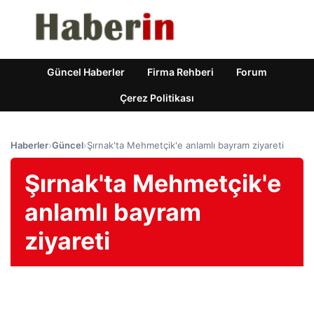
Güncel Haberler
Firma Rehberi
Forum
Çerez Politikası
Haberler
›
Güncel
›
Şırnak'ta Mehmetçik'e anlamlı bayram ziyareti
Şırnak'ta Mehmetçik'e
anlamlı bayram
ziyareti