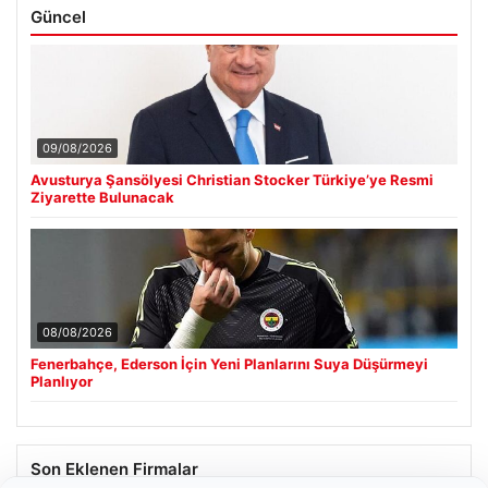
Güncel
09/08/2026
Avusturya Şansölyesi Christian Stocker Türkiye’ye Resmi
Ziyarette Bulunacak
08/08/2026
Fenerbahçe, Ederson İçin Yeni Planlarını Suya Düşürmeyi
Planlıyor
Son Eklenen Firmalar