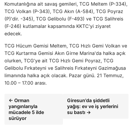
Komutanlığına ait savaş gemileri, TCG Meltem (P-334),
TCG Volkan (P-343), TCG Akın (A-584), TCG Poyraz
(P)'dir. -345), TCG Gelibolu (F-493) ve TCG Salihreis
(F-246) kutlamalar kapsamında KKTC'yi ziyaret
edecek.
TCG Hücum Gemisi Meltem, TCG Hızlı Gemi Volkan ve
TCG Kurtarma Gemisi Akın Girne Marina'da halka açık
olurken, TCG'ye ait TCG Hızlı Gemi Poyraz, TCG
Gelibolu Fırkateyni ve Salihreis Fırkateyni Gazimağusa
limanında halka açık olacak. Pazar günü. 21 Temmuz,
10.00 – 17.00 arası.
← Orman
Giresun'da şiddetli
yangınlarıyla
yağış: ev ve iş yerlerini
mücadele 5 ilde
su bastı →
sürüyor