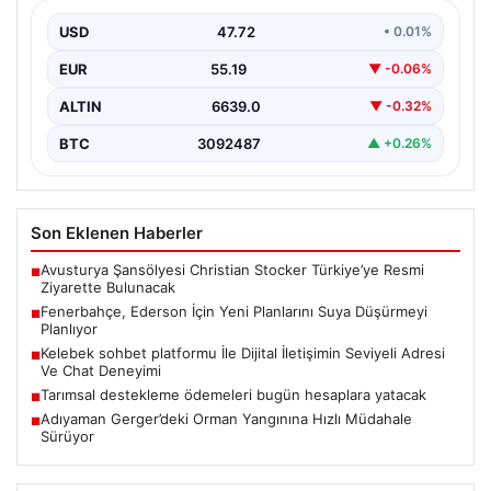
Süper Lig’de rekabetçi kadrosunu güçlendirmeyi
sürdüren Fenerbahçe yönetimi, kaleci rotasyonunda
USD
47.72
• 0.01%
köklü bir değişikliğe hazırlanıyor.…
EUR
55.19
▼ -0.06%
ALTIN
6639.0
▼ -0.32%
BTC
3092487
▲ +0.26%
Son Eklenen Haberler
Avusturya Şansölyesi Christian Stocker Türkiye’ye Resmi
■
Ziyarette Bulunacak
Fenerbahçe, Ederson İçin Yeni Planlarını Suya Düşürmeyi
■
Planlıyor
Kelebek sohbet platformu İle Dijital İletişimin Seviyeli Adresi
■
Ve Chat Deneyimi
Tarımsal destekleme ödemeleri bugün hesaplara yatacak
■
Adıyaman Gerger’deki Orman Yangınına Hızlı Müdahale
■
Sürüyor