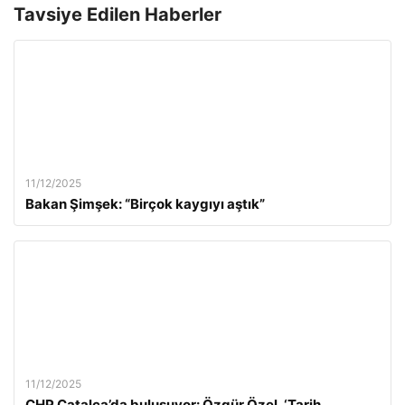
Tavsiye Edilen Haberler
11/12/2025
Bakan Şimşek: “Birçok kaygıyı aştık”
11/12/2025
CHP Çatalca’da buluşuyor: Özgür Özel, ‘Tarih