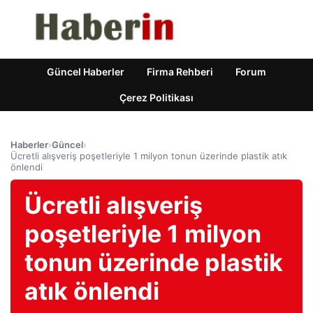
Güncel Haberler
Firma Rehberi
Forum
Çerez Politikası
Haberler
›
Güncel
›
Ücretli alışveriş poşetleriyle 1 milyon tonun üzerinde plastik atık
önlendi
Ücretli alışveriş
poşetleriyle 1 milyon
tonun üzerinde plastik
atık önlendi