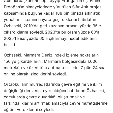
Cumhurbaşkanı Recep Tayyip Erdoğan'ın eşi Emine
Erdoğan'ın himayelerinde yürütülen Sıfır Atık projesi
kapsamında bugüne kadar 188 bin binada sıfır atık
yönetim sistemini hayata geçirdiklerini hatırlatan
Özhaseki, 2019'da geri kazanım oranını yüzde 35'e
çıkardıklarını söyledi. 2023'te bu oranı yüzde 60'a,
2035'te ise yüzde 60'a çıkarmayı hedeflediklerini
belirtti.
Özhaseki, Marmara Denizi'ndeki izleme noktalarını
150'ye çıkardıklarını, Marmara bölgesindeki 1.000
metreküp ve üzeri tüm arıtma tesislerini 7 gün 24 saat
online olarak izlediklerini söyledi.
Ortaokulların müfredatlarında çevre eğitimi ve iklim
değişikliği derslerinin yer aldığını hatırlatan Özhaseki,
çocuklarda çevre duyarlılığı oluşturmak ve
farkındalıklarını artırmak amacıyla çevre müfettişlerine
eğitim verdiklerini söyledi.