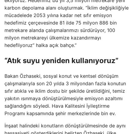
ekliyoruz. Hedefimiz bu yıl 3,5 milyon metrekare yeni
karbon depolama alanı oluşturmak. “İklim değişikliğiyle
mücadelede 2053 yılına kadar net sıfır emisyon
hedefimiz çerçevesinde 81 ilde 75 milyon 886 bin
metrekare alanda çalışmalarımızı sürdürüyor, 100
milyon metrekareyi ülkemize kazandırmayı
hedefliyoruz” halka açık bahçe.”
“Atık suyu yeniden kullanıyoruz”
Bakan Özhaseki, sosyal konut ve kentsel dönüşüm
çalışmalarıyla son 20 yılda 3 milyondan fazla konutun
sıfır atıkla ve iklim dostu bir şekilde üretildiğini, temiz
yakıtın ısınmaya dönüştürülmesiyle emisyon azaltımı
sağlandığını söyledi. Hava Kalitesini İyileştirme
Programı kapsamında şehir merkezlerinde bin ev.
İnşaat halindeki konutların dönüştürülmesinde de aynı
hassasiyeti gösterdiklerini belirten Özhaseki, ülke