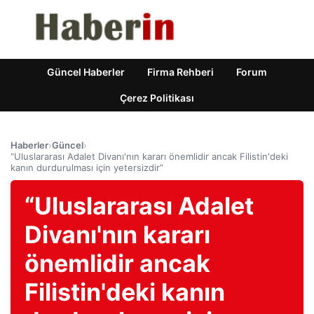
Güncel Haberler
Firma Rehberi
Forum
Çerez Politikası
Haberler
›
Güncel
›
“Uluslararası Adalet Divanı'nın kararı önemlidir ancak Filistin'deki
kanın durdurulması için yetersizdir”
“Uluslararası Adalet
Divanı'nın kararı
önemlidir ancak
Filistin'deki kanın