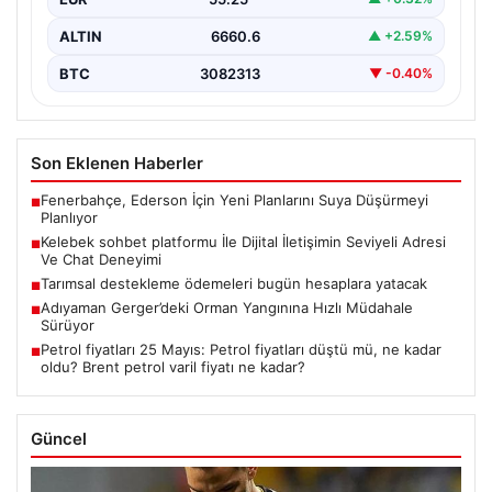
ALTIN
6660.6
▲ +2.59%
BTC
3082313
▼ -0.40%
Son Eklenen Haberler
Fenerbahçe, Ederson İçin Yeni Planlarını Suya Düşürmeyi
■
Planlıyor
Kelebek sohbet platformu İle Dijital İletişimin Seviyeli Adresi
■
Ve Chat Deneyimi
Tarımsal destekleme ödemeleri bugün hesaplara yatacak
■
Adıyaman Gerger’deki Orman Yangınına Hızlı Müdahale
■
Sürüyor
Petrol fiyatları 25 Mayıs: Petrol fiyatları düştü mü, ne kadar
■
oldu? Brent petrol varil fiyatı ne kadar?
Güncel