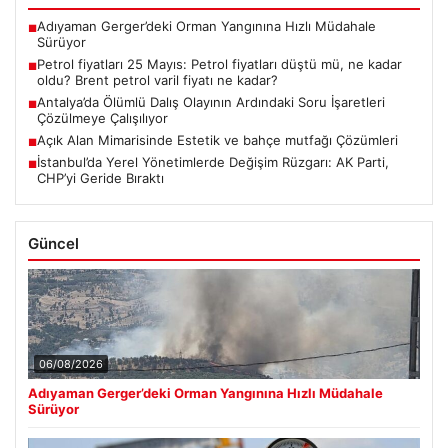
Adıyaman Gerger’deki Orman Yangınına Hızlı Müdahale
■
Sürüyor
Petrol fiyatları 25 Mayıs: Petrol fiyatları düştü mü, ne kadar
■
oldu? Brent petrol varil fiyatı ne kadar?
Antalya’da Ölümlü Dalış Olayının Ardındaki Soru İşaretleri
■
Çözülmeye Çalışılıyor
Açık Alan Mimarisinde Estetik ve bahçe mutfağı Çözümleri
■
İstanbul’da Yerel Yönetimlerde Değişim Rüzgarı: AK Parti,
■
CHP’yi Geride Bıraktı
Güncel
06/08/2026
Adıyaman Gerger’deki Orman Yangınına Hızlı Müdahale
Sürüyor