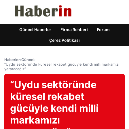
Güncel Haberler
Firma Rehberi
Forum
Çerez Politikası
Haberler
›
Güncel
›
“Uydu sektöründe küresel rekabet gücüyle kendi milli markamızı
yaratacağız”
“Uydu sektöründe
küresel rekabet
gücüyle kendi milli
markamızı