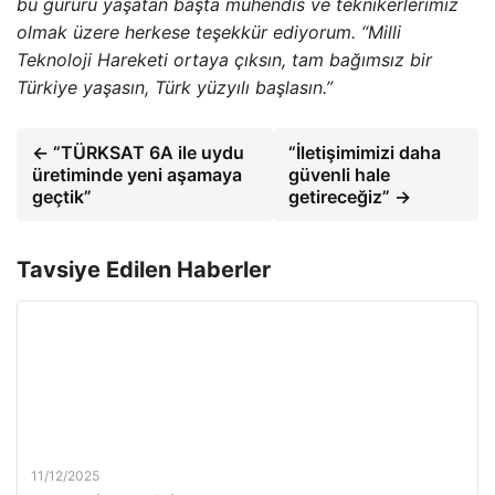
bu gururu yaşatan başta mühendis ve teknikerlerimiz
olmak üzere herkese teşekkür ediyorum. “Milli
Teknoloji Hareketi ortaya çıksın, tam bağımsız bir
Türkiye yaşasın, Türk yüzyılı başlasın.”
← “TÜRKSAT 6A ile uydu
“İletişimimizi daha
üretiminde yeni aşamaya
güvenli hale
geçtik”
getireceğiz” →
Tavsiye Edilen Haberler
11/12/2025