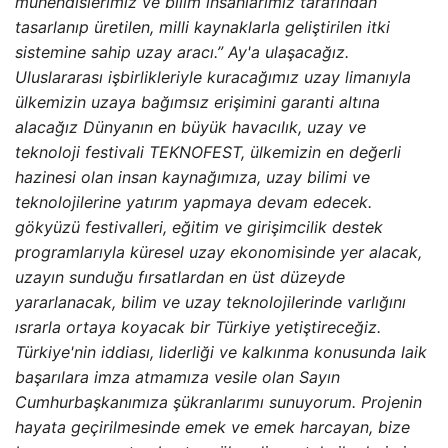
mühendislerimiz ve bilim insanlarımız tarafından
tasarlanıp üretilen, milli kaynaklarla geliştirilen itki
sistemine sahip uzay aracı.” Ay'a ulaşacağız.
Uluslararası işbirlikleriyle kuracağımız uzay limanıyla
ülkemizin uzaya bağımsız erişimini garanti altına
alacağız Dünyanın en büyük havacılık, uzay ve
teknoloji festivali TEKNOFEST, ülkemizin en değerli
hazinesi olan insan kaynağımıza, uzay bilimi ve
teknolojilerine yatırım yapmaya devam edecek.
gökyüzü festivalleri, eğitim ve girişimcilik destek
programlarıyla küresel uzay ekonomisinde yer alacak,
uzayın sunduğu fırsatlardan en üst düzeyde
yararlanacak, bilim ve uzay teknolojilerinde varlığını
ısrarla ortaya koyacak bir Türkiye yetiştireceğiz.
Türkiye'nin iddiası, liderliği ve kalkınma konusunda laik
başarılara imza atmamıza vesile olan Sayın
Cumhurbaşkanımıza şükranlarımı sunuyorum. Projenin
hayata geçirilmesinde emek ve emek harcayan, bize