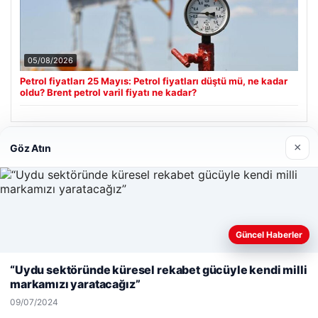
05/08/2026
Petrol fiyatları 25 Mayıs: Petrol fiyatları düştü mü, ne kadar
oldu? Brent petrol varil fiyatı ne kadar?
×
Göz Atın
Son Eklenen Firmalar
Hastaş Beton
26/05/2026
Güncel Haberler
Web sitemizi nasıl kullandığınızı daha iyi anlayabilmek,
deneyiminizi kişiselleştirmek ve geliştirmek amacıyla çerezler
“Uydu sektöründe küresel rekabet gücüyle kendi milli
kullanıyoruz.
Çerez Politikamız
markamızı yaratacağız”
Reddet
Kabul Et
09/07/2024
© 2026 Haberiniz Olsun – Güncel Haberler