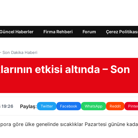
Güncel Haberler
Firma Rehberi
Forum
Çerez Politikas
a – Son Dakika Haberi
arının etkisi altında – Son
Paylaş:
 19:26
Twitter
Facebook
WhatsApp
Reddit
Pinte
rapora göre ülke genelinde sıcaklıklar Pazartesi gününe kada