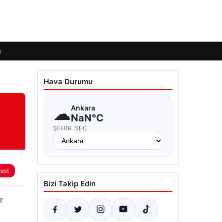
ı
Hava Durumu
☁
Ankara
NaN°C
ŞEHIR SEÇ
rest
Bizi Takip Edin
r