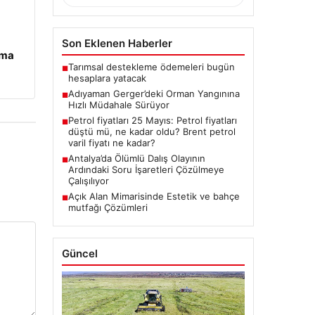
Son Eklenen Haberler
ama
Tarımsal destekleme ödemeleri bugün
■
hesaplara yatacak
Adıyaman Gerger’deki Orman Yangınına
■
Hızlı Müdahale Sürüyor
Petrol fiyatları 25 Mayıs: Petrol fiyatları
■
düştü mü, ne kadar oldu? Brent petrol
varil fiyatı ne kadar?
Antalya’da Ölümlü Dalış Olayının
■
Ardındaki Soru İşaretleri Çözülmeye
Çalışılıyor
Açık Alan Mimarisinde Estetik ve bahçe
■
mutfağı Çözümleri
Güncel