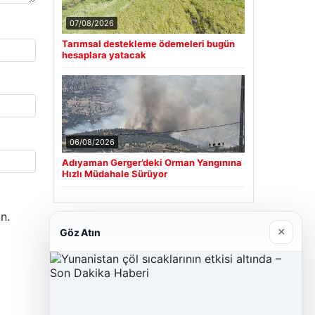
07/08/2026
Tarımsal destekleme ödemeleri bugün
hesaplara yatacak
06/08/2026
Adıyaman Gerger’deki Orman Yangınına
Hızlı Müdahale Sürüyor
n.
Son Eklenen Firmalar
×
Göz Atın
Cengiz Sigorta
23/06/2026