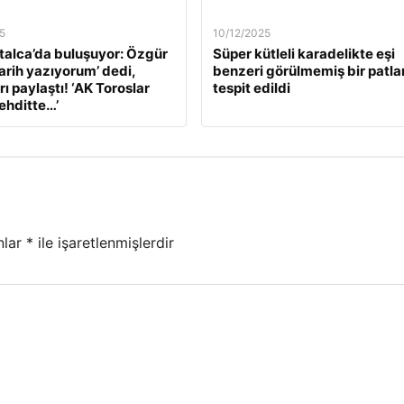
5
10/12/2025
alca’da buluşuyor: Özgür
Süper kütleli karadelikte eşi
Tarih yazıyorum’ dedi,
benzeri görülmemiş bir patl
ı paylaştı! ‘AK Toroslar
tespit edildi
tehditte…’
nlar
*
ile işaretlenmişlerdir