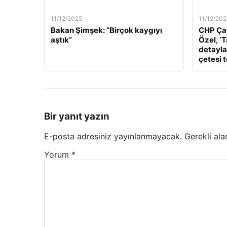
11/12/2025
11/12/202
Bakan Şimşek: “Birçok kaygıyı
CHP Çat
aştık”
Özel, ‘
detaylar
çetesi 
Bir yanıt yazın
E-posta adresiniz yayınlanmayacak.
Gerekli ala
Yorum
*