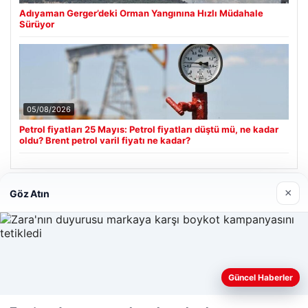
Adıyaman Gerger’deki Orman Yangınına Hızlı Müdahale
Sürüyor
05/08/2026
Petrol fiyatları 25 Mayıs: Petrol fiyatları düştü mü, ne kadar
oldu? Brent petrol varil fiyatı ne kadar?
×
Göz Atın
Son Eklenen Firmalar
Hastaş Beton
26/05/2026
Güncel Haberler
Web sitemizi nasıl kullandığınızı daha iyi anlayabilmek,
deneyiminizi kişiselleştirmek ve geliştirmek amacıyla çerezler