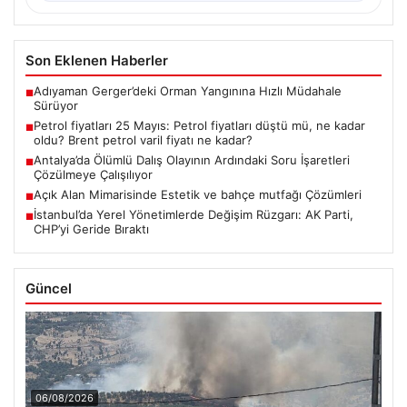
Son Eklenen Haberler
Adıyaman Gerger’deki Orman Yangınına Hızlı Müdahale
■
Sürüyor
Petrol fiyatları 25 Mayıs: Petrol fiyatları düştü mü, ne kadar
■
oldu? Brent petrol varil fiyatı ne kadar?
Antalya’da Ölümlü Dalış Olayının Ardındaki Soru İşaretleri
■
Çözülmeye Çalışılıyor
Açık Alan Mimarisinde Estetik ve bahçe mutfağı Çözümleri
■
İstanbul’da Yerel Yönetimlerde Değişim Rüzgarı: AK Parti,
■
CHP’yi Geride Bıraktı
Güncel
06/08/2026