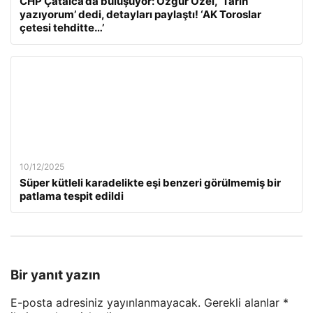
CHP Çatalca’da buluşuyor: Özgür Özel, ‘Tarih
yazıyorum’ dedi, detayları paylaştı! ‘AK Toroslar
çetesi tehditte…’
10/12/2025
Süper kütleli karadelikte eşi benzeri görülmemiş bir
patlama tespit edildi
Bir yanıt yazın
E-posta adresiniz yayınlanmayacak.
Gerekli alanlar
*