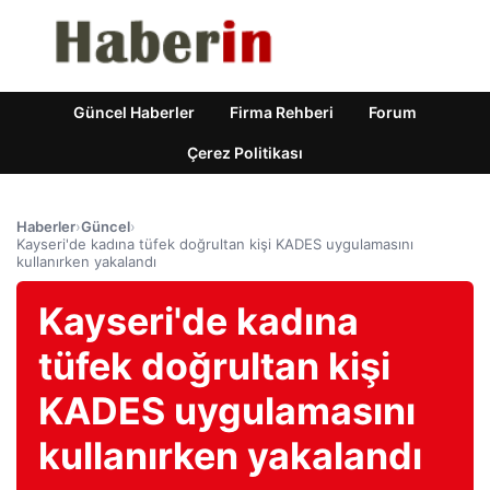
Güncel Haberler
Firma Rehberi
Forum
Çerez Politikası
Haberler
›
Güncel
›
Kayseri'de kadına tüfek doğrultan kişi KADES uygulamasını
kullanırken yakalandı
Kayseri'de kadına
tüfek doğrultan kişi
KADES uygulamasını
kullanırken yakalandı