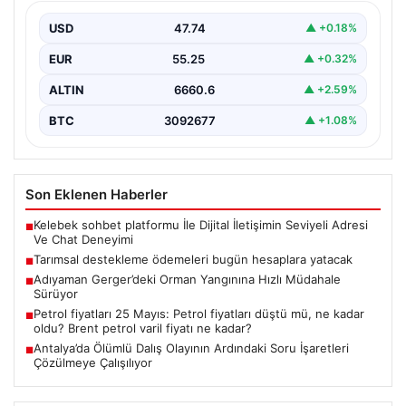
{ “title”: “Tarımsal Destekleme Ödemeleri Bugün
Çiftçilerin Hesaplarında”, “content”: “ Tarım ve Orman
USD
47.74
▲ +0.18%
Bakanlığı,…
EUR
55.25
▲ +0.32%
ALTIN
6660.6
▲ +2.59%
BTC
3092677
▲ +1.08%
Son Eklenen Haberler
Kelebek sohbet platformu İle Dijital İletişimin Seviyeli Adresi
■
Ve Chat Deneyimi
Tarımsal destekleme ödemeleri bugün hesaplara yatacak
■
Adıyaman Gerger’deki Orman Yangınına Hızlı Müdahale
■
Sürüyor
Petrol fiyatları 25 Mayıs: Petrol fiyatları düştü mü, ne kadar
■
oldu? Brent petrol varil fiyatı ne kadar?
Antalya’da Ölümlü Dalış Olayının Ardındaki Soru İşaretleri
■
Çözülmeye Çalışılıyor