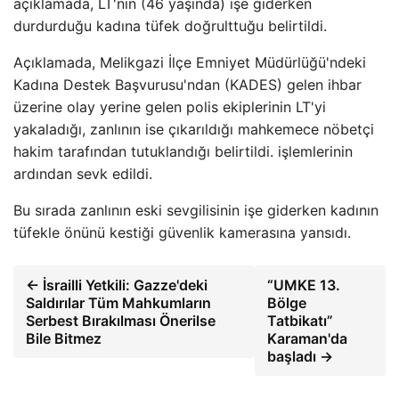
açıklamada, LT'nin (46 yaşında) işe giderken
durdurduğu kadına tüfek doğrulttuğu belirtildi.
Açıklamada, Melikgazi İlçe Emniyet Müdürlüğü'ndeki
Kadına Destek Başvurusu'ndan (KADES) gelen ihbar
üzerine olay yerine gelen polis ekiplerinin LT'yi
yakaladığı, zanlının ise çıkarıldığı mahkemece nöbetçi
hakim tarafından tutuklandığı belirtildi. işlemlerinin
ardından sevk edildi.
Bu sırada zanlının eski sevgilisinin işe giderken kadının
tüfekle önünü kestiği güvenlik kamerasına yansıdı.
← İsrailli Yetkili: Gazze'deki
“UMKE 13.
Saldırılar Tüm Mahkumların
Bölge
Serbest Bırakılması Önerilse
Tatbikatı”
Bile Bitmez
Karaman'da
başladı →