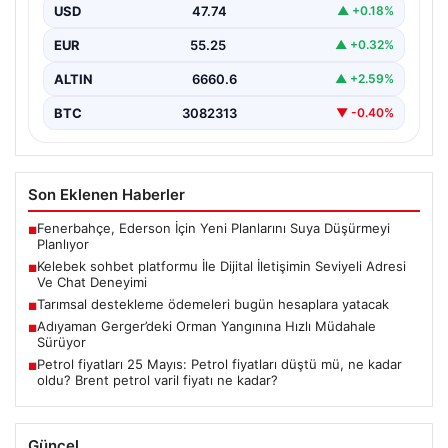
USD
47.74
▲ +0.18%
İnternet dünyasında kullanıcıların güvenli bir şekilde
bağlantı oluşturması kritik bir önem ifade etmektedir.
EUR
55.25
▲ +0.32%
Günümüzde…
ALTIN
6660.6
▲ +2.59%
BTC
3082313
▼ -0.40%
Son Eklenen Haberler
Fenerbahçe, Ederson İçin Yeni Planlarını Suya Düşürmeyi
■
Planlıyor
Kelebek sohbet platformu İle Dijital İletişimin Seviyeli Adresi
■
Ve Chat Deneyimi
Tarımsal destekleme ödemeleri bugün hesaplara yatacak
■
Adıyaman Gerger’deki Orman Yangınına Hızlı Müdahale
■
Sürüyor
Petrol fiyatları 25 Mayıs: Petrol fiyatları düştü mü, ne kadar
■
oldu? Brent petrol varil fiyatı ne kadar?
Güncel