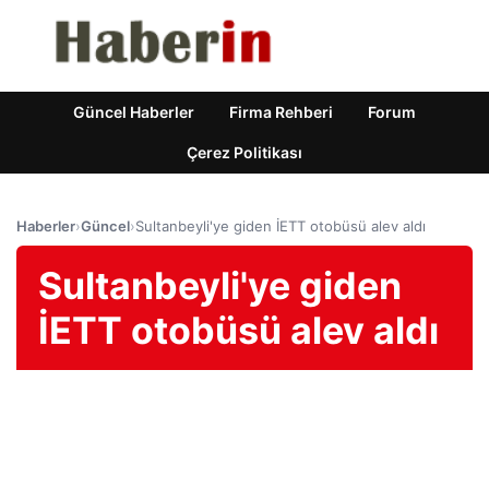
Güncel Haberler
Firma Rehberi
Forum
Çerez Politikası
Haberler
›
Güncel
›
Sultanbeyli'ye giden İETT otobüsü alev aldı
Sultanbeyli'ye giden
İETT otobüsü alev aldı