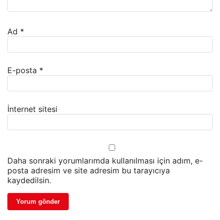
Ad
*
E-posta
*
İnternet sitesi
Daha sonraki yorumlarımda kullanılması için adım, e-
posta adresim ve site adresim bu tarayıcıya
kaydedilsin.