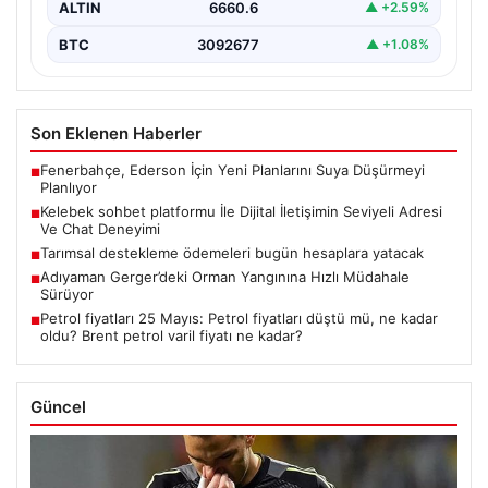
ALTIN
6660.6
▲ +2.59%
BTC
3092677
▲ +1.08%
Son Eklenen Haberler
Fenerbahçe, Ederson İçin Yeni Planlarını Suya Düşürmeyi
■
Planlıyor
Kelebek sohbet platformu İle Dijital İletişimin Seviyeli Adresi
■
Ve Chat Deneyimi
Tarımsal destekleme ödemeleri bugün hesaplara yatacak
■
Adıyaman Gerger’deki Orman Yangınına Hızlı Müdahale
■
Sürüyor
Petrol fiyatları 25 Mayıs: Petrol fiyatları düştü mü, ne kadar
■
oldu? Brent petrol varil fiyatı ne kadar?
Güncel