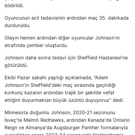
bildirildi.
Oyuncunun acil tedavisinin ardından maç 35. dakikada
durduruldu.
Olayın hemen ardından diğer oyuncular Johnson'ın
etrafında çember oluşturdu.
Johnson daha sonra tedavi için Sheffield Hastanesi'ne
götürüldü.
Ekibi Pazar sabahı yaptığı açıklamada, “Adam
Johnson'ın Sheffield'deki maç sırasında geçirdiği
korkunç kazanın ardından trajik bir şekilde vefat
ettiğini duyurmaktan büyük üzüntü duyuyoruz” dedi.
Minnesota doğumlu Johnson, 2020-21 sezonunu
İsveç'te Malmö Redhawks, ardından Kanada'da Ontario
Reign ve Almanya'da Augsburger Panther formalarıyla